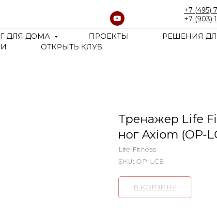
+7 (495) 
+7 (903) 
Г ДЛЯ ДОМА
ПРОЕКТЫ
РЕШЕНИЯ ДЛ
ЬИ
ОТКРЫТЬ КЛУБ
Тренажер Life F
ног Axiom (OP-L
Life Fitness
SKU:
OP-LCE
В КОРЗИНУ