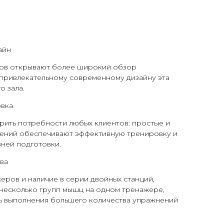
айн
ов открывают более широкий обзор
 привлекательному современному дизайну эта
о зала.
овка
рить потребности любых клиентов: простые и
ений обеспечивают эффективную тренировку и
вней подготовки.
ва
ров и наличие в серии двойных станций,
несколько групп мышц на одном тренажере,
 выполнения большего количества упражнений