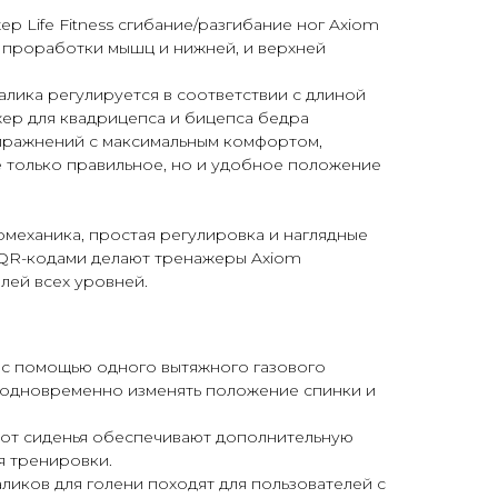
 Life Fitness cгибание/разгибание ног Axiom
 проработки мышц и нижней, и верхней
лика регулируется в соответствии с длиной
жер для квадрицепса и бицепса бедра
пражнений с максимальным комфортом,
е только правильное, но и удобное положение
механика, простая регулировка и наглядные
с QR-кодами делают тренажеры Axiom
лей всех уровней.
 с помощью одного вытяжного газового
 одновременно изменять положение спинки и
 от сиденья обеспечивают дополнительную
я тренировки.
аликов для голени походят для пользователей с