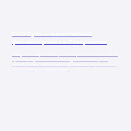
EVO Gym — масштабный
фитнес-проект в Ставрополе
В августе в Ставрополе открылся спортивный комплекс EVO
Gym — грандиозный по своей задумке и воплощению
проект. Аналогов технологичному современному комплексу
нет ни в городе, ни во всем крае.