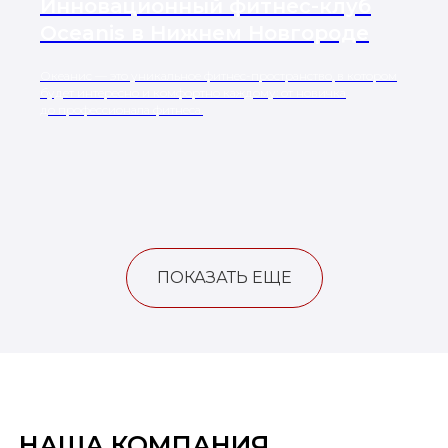
Инновационный фитнес-клуб
Oceanis в Нижнем Новгороде
Океанис — это уникальное фитнес-пространство, в котором
будет интересно и комфортно каждому: от новичка
до профессионала фитнеса.
ПОКАЗАТЬ ЕЩЕ
НАША КОМПАНИЯ