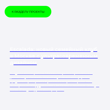
К РАЗДЕЛУ ПРОЕКТЫ
Escalada: новый семейный клуб
в Москве с ультрасовременным
дизайном
Академическом районе Москвы открылся премиальный
фитнес-клуб Escalada. Новый клуб семейного формата
предлагает тренировки в роскошном тренажерном зале,
оснащенным оборудованием Life Fitness и Hammer Strength,
более 30 видов групповых программ