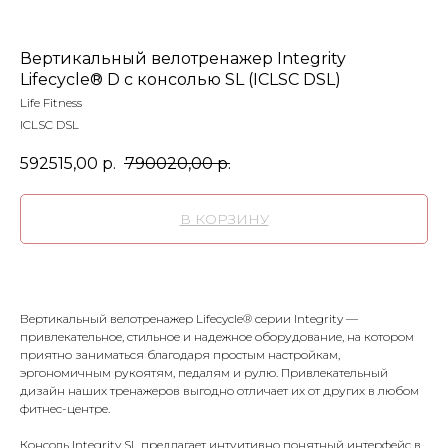
Вертикальный велотренажер Integrity
Lifecycle® D с консолью SL (ICLSC DSL)
Life Fitness
ICLSC DSL
592515,00
р.
790020,00
р.
В КОРЗИНУ
Вертикальный велотренажер Lifecycle® серии Integrity —
привлекательное, стильное и надежное оборудование, на котором
приятно заниматься благодаря простым настройкам,
эргономичным рукоятям, педалям и рулю. Привлекательный
дизайн наших тренажеров выгодно отличает их от других в любом
фитнес-центре.
Консоль Integrity SL предлагает интуитивно понятный интерфейс в