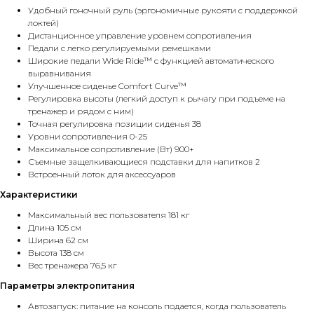
Удобный гоночный руль (эргономичные рукояти с поддержкой
локтей)
Дистанционное управление уровнем сопротивления
Педали с легко регулируемыми ремешками
Широкие педали Wide Ride™ с функцией автоматического
выравнивания
Улучшенное сиденье Comfort Curve™
Регулировка высоты (легкий доступ к рычагу при подъеме на
тренажер и рядом с ним)
Точная регулировка позиции сиденья 38
Уровни сопротивления 0-25
Максимальное сопротивление (Вт) 900+
Съемные защелкивающиеся подставки для напитков 2
Встроенный лоток для аксессуаров
Характеристики
Максимальный вес пользователя 181 кг
Длина 105 см
Ширина 62 см
Высота 138 см
Вес тренажера 76,5 кг
Параметры электропитания
Автозапуск: питание на консоль подается, когда пользователь