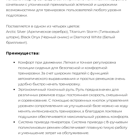
сочетании с утонченной премиальной эстетикой и широкими
возможностями для тренировок пользователей любого уровня
подготовки.
Поставляется в одном из четырех цветов:
Arctic Silver (Арктическое серебро), Titanium Storm (Титановый
шторм), Black Onyx (Черный оникс) и Diamond White (Белый
бриллиант).
Преимущества:
Комфорт при движении. Легкая и точная регулировка
позиции сиденья для безопасной и комфортной
тренировки. За счет широких педалей с функцией
автоматического выравнивания и простых ремешков очень
удобно быстро начать тренировку.
Эргономичный гоночный руль. Руль предназначен для
различных режимов езды: постоянная скорость, смешанный
и соревнование. С помощью встроенных кнопок управления
уровнем сопротивления на улучшенной базе можно на ходу
менять интенсивность тренировки, а благодаря локтевым
подушкам обеспечивается максимальный уровень комфорта.
Система привода генератора. Система привода с 8-ручьевым
поликлиновым ремнем обеспечивает плавную тихую работу
и уменьшение затрат на обслуживание.