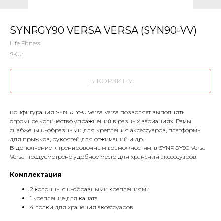
SYNRGY90 VERSA VERSA (SYN90-VV)
Life Fitness
SKU:
В КОРЗИНУ
Конфигурация SYNRGY90 Versa Versa позволяет выполнять
огромное количество упражнений в разных вариациях. Рамы
снабжены u-образными для крепления аксессуаров, платформы
для прыжков, рукоятей для отжиманий и др.
В дополнение к тренировочным возможностям, в SYNRGY90 Versa
Versa предусмотрено удобное место для хранения аксессуаров.
Комплектация
2 колонны с u-образными креплениями
1 крепление для каната
4 полки для хранения аксессуаров