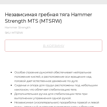
Независимая гребная тяга Hammer
Strength MTS (MTSRW)
Hammer Strength
SKU:
MTSRW
В КОРЗИНУ
Особое строение рукоятей обеспечивает нейтральное
положение кистей, а расположение оси вращения над
головой дает естественное движение по дуге.
Сиденье и опора для груди расположены под небольшим
наклоном, что облегчает стабилизацию тела.
Дополнительная ручка для стабилизации тела при
выполнении упражнения одной рукой.
Независимая (изолатеральная) проработка правой и левой
руки - отличный инструмент развития силы и большое