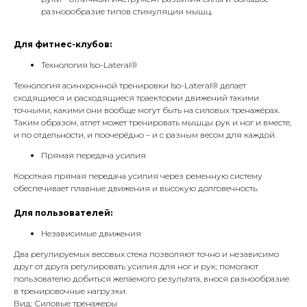
разноообразие типов стимуляции мышц.
Для фитнес-клубов:
Технология Iso-Lateral®
Технология асинхронной тренировки Iso-Lateral® делает
сходящиеся и расходящиеся траектории движений такими
точными, какими они вообще могут быть на силовых тренажёрах.
Таким образом, атлет может тренировать мышцы рук и ног и вместе,
и по отдельности, и поочерёдно – и с разным весом для каждой.
Прямая передача усилия
Короткая прямая передача усилия через ременную систему
обеспечивает плавные движения и высокую долговечность.
Для пользователей:
Независимые движения
Два регулируемых весовых стека позволяют точно и независимо
друг от друга регулировать усилия для ног и рук; помогают
пользователю добиться желаемого результата, внося разнообразие
в тренировочные нагрузки.
Вид: Силовые тренажеры