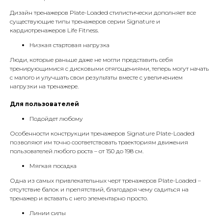
Дизайн тренажеров Plate-Loaded стилистически дополняет все
существующие типы тренажеров серии Signature и
кардиотренажеров Life Fitness.
Низкая стартовая нагрузка
Люди, которые раньше даже не могли представить себя
тренирующимися с дисковыми отягощениями, теперь могут начать
с малого и улучшать свои результаты вместе с увеличением
нагрузки на тренажере.
Для пользователей
Подойдет любому
Особенности конструкции тренажеров Signature Plate-Loaded
позволяют им точно соответствовать траекториям движения
пользователей любого роста – от 150 до 198 см.
Мягкая посадка
Одна из самых привлекательных черт тренажеров Plate-Loaded –
отсутствие балок и препятствий, благодаря чему садиться на
тренажер и вставать с него элементарно просто.
Линии силы