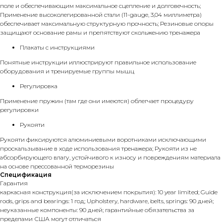
поле и обеспечивающим максимальное сцепление и долговечность;
Применение высоколегированной стали (11-gauge, 3,04 миллиметра)
обеспечивает максимальную структурную прочность; Резиновые опоры
защищают основание рамы и препятствуют скольжению тренажера
Плакаты с инструкциями
Понятные инструкции иллюстрируют правильное использование
оборудования и тренируемые группы мышц
Регулировка
Применение пружин (там где они имеются) облегчает процедуру
регулировки
Рукояти
Рукояти фиксируются алюминиевыми воротниками исключающими
проскальзывание в ходе использования тренажера; Рукояти из не
абсорбирующего влагу, устойчивого к износу и повреждениям материала
на основе прессованной терморезины
Спецификация
Гарантия
каркасная конструкция(за исключением покрытия): 10 year limited; Guide
rods, grips and bearings: 1 год; Upholstery, hardware, belts, springs: 90 дней;
неуказанные компоненты: 90 дней; гарантийные обязательства за
пределами США могут отличаться