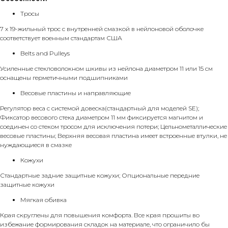
Тросы
7 х 19-жильный трос с внутренней смазкой в нейлоновой оболочке
соответствует военным стандартам США
Belts and Pulleys
Усиленные стекловолокном шкивы из нейлона диаметром 11 или 15 см
оснащены герметичными подшипниками
Весовые пластины и направляющие
Регулятор веса с системой довеска(стандартный для моделей SE);
Фиксатор весового стека диаметром 11 мм фиксируется магнитом и
соединен со стеком тросом для исключения потери; Цельнометаллические
весовые пластины; Верхняя весовая пластина имеет встроенные втулки, не
нуждающиеся в смазке
Кожухи
Стандартные задние защитные кожухи; Опциональные передние
защитные кожухи
Мягкая обивка
Края скруглены для повышения комфорта. Все края прошиты во
избежание формирования складок на материале, что ограничило бы