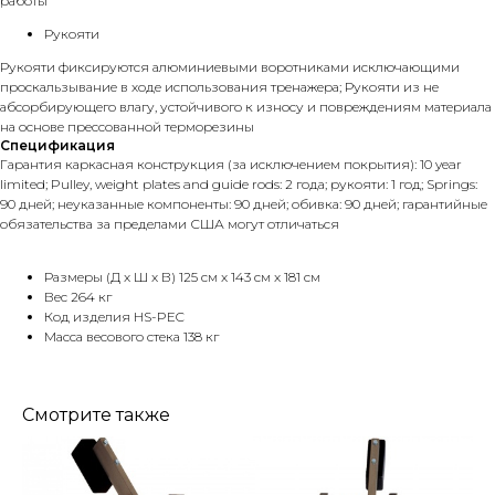
работы
Рукояти
Рукояти фиксируются алюминиевыми воротниками исключающими
проскальзывание в ходе использования тренажера; Рукояти из не
абсорбирующего влагу, устойчивого к износу и повреждениям материала
на основе прессованной терморезины
Спецификация
Гарантия каркасная конструкция (за исключением покрытия): 10 year
limited; Pulley, weight plates and guide rods: 2 года; рукояти: 1 год; Springs:
90 дней; неуказанные компоненты: 90 дней; обивка: 90 дней; гарантийные
обязательства за пределами США могут отличаться
Размеры (Д x Ш x В) 125 см x 143 см x 181 см
Вес 264 кг
Код изделия HS-PEC
Масса весового стека 138 кг
Смотрите также