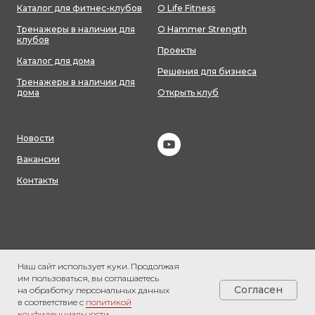
Каталог для фитнес-клубов
О Life Fitness
Тренажеры в наличии для
О Hammer Strength
клубов
Проекты
Каталог для дома
Решения для бизнеса
Тренажеры в наличии для
дома
Открыть клуб
Новости
Вакансии
Контакты
Наш сайт использует куки. Продолжая
им пользоваться, вы соглашаетесь
Согласен
на обработку персональных данных
Согласие на обработку персональных данных
Политика
в соответствие с
политикой
конфиденциальности
Политика обработки персональных данных
конфиденциальности.