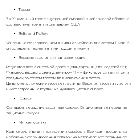
Тросы
7 х 19-жильный трос с внутренней смазкой в нейлоновой оболочке
соответствует военным стандартам США
Belts and Pulleys
Усиленные стекловолокном шкивы из нейлона диаметром 11 или 15
см оснащены герметичными подшипниками
Весовые пластины и направляющие
Регулятор веса с системой довеска(стандартный для моделей SE);
Фиксатор весового стека диаметром 11 мм фиксируется магнитом и
соединен со стеком тросом для исключения потери;
Цельнометаллические весовые пластины; Верхняя весовая пластина
имеет встроенные втулки, не нуждающиеся в смазке
Кожухи
Стандартные задние защитные кожухи; Опциональные передние
защитные кожухи
Мягкая обивка
Края скруглены для повышения комфорта. Все края прошиты во
избежание формирования складок на материале, что ограничило