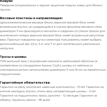
Кожухи:
Передние (опционально) и задние защитные кожухи, кожух для блока с
грузом.
Весовые пластины и направляющие:
Цельнометаллические весовые блоки; верхний весовой блок имеет
встроенные втулки, не нуждающиеся в смазке; фиксатор весового стека
диаметром 11 мм фиксируется магнитом и соединен со стеком тросом для
исключения потери; верхний весовой блок имеет встроенный регулятор
веса. Простым поворотом ручки селектора пользователь может выбрать
дополнительный вес 2,5 кг, 5 кг или 7 кг для постепенного увеличения
нагрузки.
Тросы и шкивы:
7х19-жильный трос с внутренней смазкой в нейлоновой оболочке (в
соответствии со стандартами Армии США); шкивы из нейлона со
стекловолокнистым наполнителем диаметром 11 или 15 мм на герметичных
подшипниках.
Гарантийные обязательства:
Гарантия на раму (исключая навесные компоненты) – 10 лет. Гарантия на
мягкие накладки, втулки, плиты веса, направляющие шкивы – 5 лет.
Гарантия на подшипники, тросы, рукояти – 12 месяцев. Гарантия на
обивку, пружины, ремни – 90 дней.