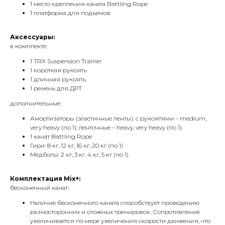
1 место крепления каната Battling Rope
1 платформа для подъемов
Аксессуары:
в комплекте:
1 TRX Suspension Trainer
1 короткая рукоять
1 длинная рукоять
1 ремень для ДРТ
дополнительные:
Амортизаторы (эластичные ленты): с рукоятями – medium,
very heavy (по 1); ленточные – heavy, very heavy (по 1)
1 канат Battling Rope
Гири: 8 кг, 12 кг, 16 кг, 20 кг (по 1)
Медболы: 2 кг, 3 кг, 4 кг, 5 кг (по 1)
Комплектация Mix+:
бесконечный канат:
Наличие бесконечного каната способствует проведению
разносторонних и сложных тренировок. Сопротивление
увеличивается по мере увеличения скорости движения, что