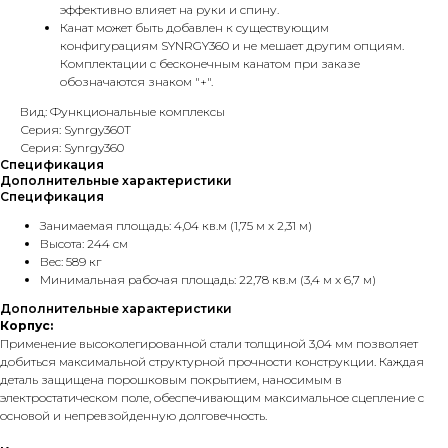
эффективно влияет на руки и спину.
Канат может быть добавлен к существующим
конфигурациям SYNRGY360 и не мешает другим опциям.
Комплектации с бесконечным канатом при заказе
обозначаются знаком "+".
Вид: Функциональные комплексы
Серия: Synrgy360T
Серия: Synrgy360
Спецификация
Дополнительные характеристики
Спецификация
Занимаемая площадь: 4,04 кв.м (1,75 м x 2,31 м)
Высота: 244 см
Вес: 589 кг
Минимальная рабочая площадь: 22,78 кв.м (3,4 м x 6,7 м)
Дополнительные характеристики
Корпус:
Применение высоколегированной стали толщиной 3,04 мм позволяет
добиться максимальной структурной прочности конструкции. Каждая
деталь защищена порошковым покрытием, наносимым в
электростатическом поле, обеспечивающим максимальное сцепление с
основой и непревзойденную долговечность.