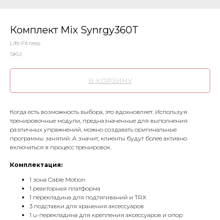
Комплект Mix Synrgy360T
Life Fitness
SKU:
В КОРЗИНУ
Когда есть возможность выбора, это вдохновляет. Используя
тренировочные модули, предназначенные для выполнения
различных упражнений, можно создавать оригинальные
программы занятий. А значит, клиенты будут более активно
включаться в процесс тренировок.
Комплектация:
1 зона Cable Motion
1 реакторная платформа
1 перекладина для подтягиваний и TRX
3 подставки для хранения аксессуаров
1 u-перекладина для крепления аксессуаров и опор