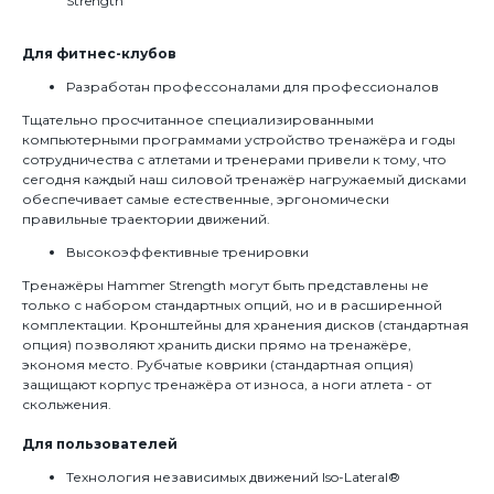
Strength
Для фитнес-клубов
Разработан профессоналами для профессионалов
Тщательно просчитанное специализированными
компьютерными программами устройство тренажёра и годы
сотрудничества с атлетами и тренерами привели к тому, что
сегодня каждый наш силовой тренажёр нагружаемый дисками
обеспечивает самые естественные, эргономически
правильные траектории движений.
Высокоэффективные тренировки
Тренажёры Hammer Strength могут быть представлены не
только с набором стандартных опций, но и в расширенной
комплектации. Кронштейны для хранения дисков (стандартная
опция) позволяют хранить диски прямо на тренажёре,
экономя место. Рубчатые коврики (стандартная опция)
защищают корпус тренажёра от износа, а ноги атлета - от
скольжения.
Для пользователей
Технология независимых движений Iso-Lateral®