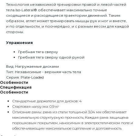
Технология независимой тренировки правой и левой частей
тела Iso-Lateral® обеспечивает максимально точные
сходящиеся и расходящиеся траектории движений. Таким
образом, атлет может тренировать мышцы рук и ног и вместе,
и по отдельности, и поочерёдно, и с разным весом для каждой
стороны.
Упражнения
Гребная тяга сверху
Гребная тяга сверху одной рукой
Вид: Нагружаемые дисками
Тип: Независимые - верхняя часть тела
Серия: Plate-Loaded
Особенности
Спецификация
Особенности
Стандартные держатели для дисков: 4
Стартовая нагрузка: 0,9 кг
Описание рамы: рама из стали толщиной 3,04 мм обеспечивает
максимальную структурную прочность; Каждая рама защищена
порошковым покрытием, наносимым в электростатическом поле и
обеспечивающим максимальное сцепление и долговечность