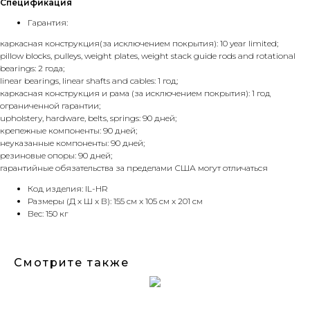
Спецификация
Гарантия:
каркасная конструкция(за исключением покрытия): 10 year limited;
pillow blocks, pulleys, weight plates, weight stack guide rods and rotational
bearings: 2 года;
linear bearings, linear shafts and cables: 1 год;
каркасная конструкция и рама (за исключением покрытия): 1 год
ограниченной гарантии;
upholstery, hardware, belts, springs: 90 дней;
крепежные компоненты: 90 дней;
неуказанные компоненты: 90 дней;
резиновые опоры: 90 дней;
гарантийные обязательства за пределами США могут отличаться
Код изделия: IL-HR
Размеры (Д x Ш x В): 155 см x 105 см x 201 см
Вес: 150 кг
Смотрите также