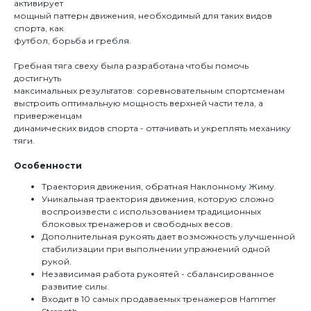
активирует
мощный паттерн движения, необходимый для таких видов
спорта, как
футбол, борьба и гребля.
Гребная тяга свеху была разработана чтобы помочь
достигнуть
максимальных результатов: соревновательным спортсменам
выстроить оптимальную мощность верхней части тела, а
приверженцам
динамических видов спорта - оттачивать и укреплять механику
тяги.
Особенности
Траектория движения, обратная Наклонному Жиму.
Уникальная траектория движения, которую сложно
воспроизвести с использованием традиционных
блоковых тренажеров и свободных весов.
Дополнительная рукоять дает возможность улучшенной
стабилизации при выполнении упражнений одной
рукой.
Независимая работа рукоятей - сбалансированное
развитие силы.
Входит в 10 самых продаваемых тренажеров Hammer