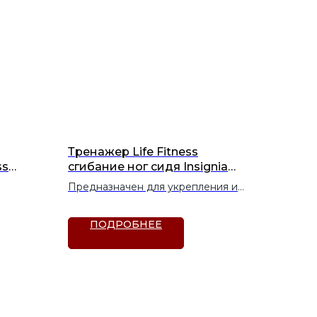
Тренажер Life Fitness
ss
сгибание ног сидя Insignia
(SS-SLC)
Предназначен для укрепления и
развития двуглавой мышцы бедра
или бицепса бедра сидя.
ПОДРОБНЕЕ