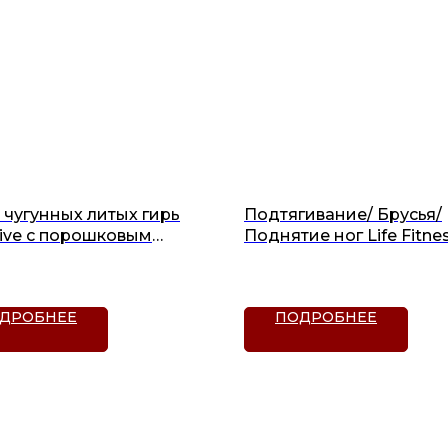
 чугунных литых гирь
Подтягивание/ Брусья/
tive с порошковым
Поднятие ног Life Fitne
тием
Benches (SCDLR)
ДРОБНЕЕ
ПОДРОБНЕЕ