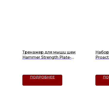
Тренажер для мышц шеи
Набор
Hammer Strength Plate-
Proac
Loaded (PL-4W)
покры
ПОДРОБНЕЕ
ПО