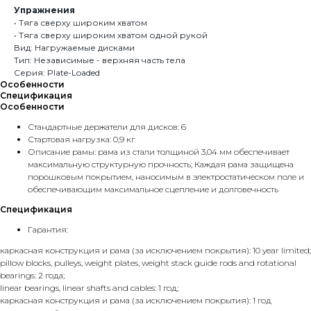
Упражнения
• Тяга сверху широким хватом
• Тяга сверху широким хватом одной рукой
Вид: Нагружаемые дисками
Тип: Независимые - верхняя часть тела
Серия: Plate-Loaded
Особенности
Спецификация
Особенности
Стандартные держатели для дисков: 6
Стартовая нагрузка: 0,9 кг
Описание рамы: рама из стали толщиной 3,04 мм обеспечивает
максимальную структурную прочность; Каждая рама защищена
порошковым покрытием, наносимым в электростатическом поле и
обеспечивающим максимальное сцепление и долговечность
Спецификация
Гарантия:
каркасная конструкция и рама (за исключением покрытия): 10 year limited;
pillow blocks, pulleys, weight plates, weight stack guide rods and rotational
bearings: 2 года;
linear bearings, linear shafts and cables: 1 год;
каркасная конструкция и рама (за исключением покрытия): 1 год