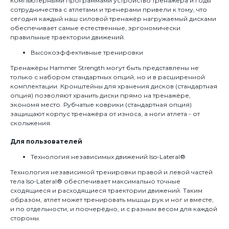
компьютерными программами устройство тренажёра и годы
сотрудничества с атлетами и тренерами привели к тому, что
сегодня каждый наш силовой тренажёр нагружаемый дисками
обеспечивает самые естественные, эргономически
правильные траектории движений.
Высокоэффективные тренировки
Тренажёры Hammer Strength могут быть представлены не
только с набором стандартных опций, но и в расширенной
комплектации. Кронштейны для хранения дисков (стандартная
опция) позволяют хранить диски прямо на тренажёре,
экономя место. Рубчатые коврики (стандартная опция)
защищают корпус тренажёра от износа, а ноги атлета - от
скольжения.
Для пользователей
Технология независимых движений Iso-Lateral®
Технология независимой тренировки правой и левой частей
тела Iso-Lateral® обеспечивает максимально точные
сходящиеся и расходящиеся траектории движений. Таким
образом, атлет может тренировать мышцы рук и ног и вместе,
и по отдельности, и поочерёдно, и с разным весом для каждой
стороны.