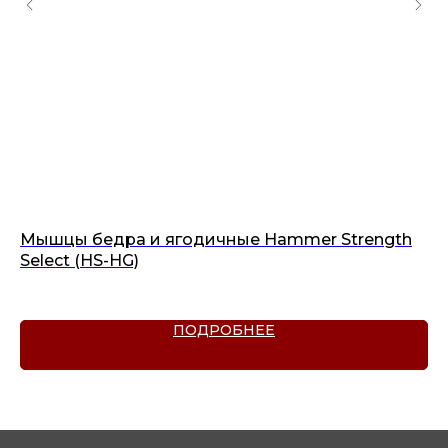
th
Мышцы бедра и ягодичные Hammer Strength
SY
Select (HS-HG)
ПОДРОБНЕЕ