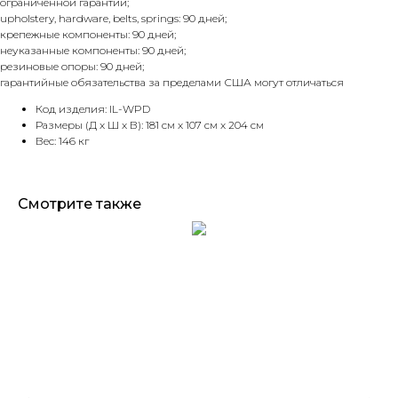
ограниченной гарантии;
upholstery, hardware, belts, springs: 90 дней;
крепежные компоненты: 90 дней;
неуказанные компоненты: 90 дней;
резиновые опоры: 90 дней;
гарантийные обязательства за пределами США могут отличаться
Код изделия: IL-WPD
Размеры (Д x Ш x В): 181 см x 107 см x 204 см
Вес: 146 кг
Смотрите также