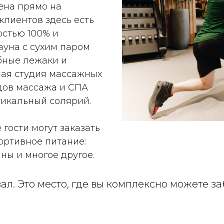
ена прямо на
клиентов здесь есть
остью 100% и
ауна с сухим паром
обные лежаки и
ная студия массажных
дов массажа и СПА
тикальный солярий.
 гости могут заказать
портивное питание:
ны и многое другое.
л. Это место, где вы комплексно можете за