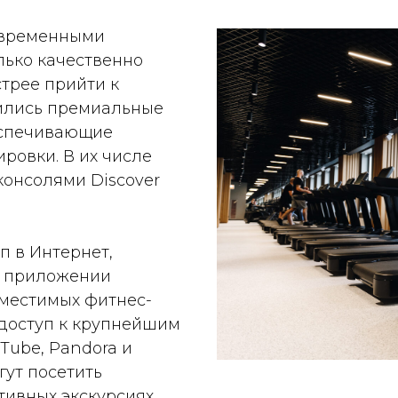
овременными
лько качественно
стрее прийти к
жились премиальные
беспечивающие
ровки. В их числе
 консолями Discover
п в Интернет,
в приложении
овместимых фитнес-
 доступ к крупнейшим
uTube, Pandora и
гут посетить
тивных экскурсиях