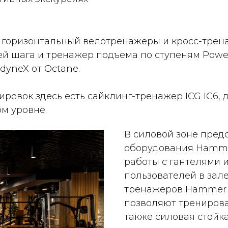
горизонтальный велотренажеры и кросс-тренаже
й шага и тренажер подъема по ступеням PowerM
yneX от Octane.
ровок здесь есть сайклинг-тренажер ICG IC6,
м уровне.
В силовой зоне пред
оборудования Hammer
работы с гантелями 
пользователей в зал
тренажеров Hammer S
позволяют тренирова
также силовая стойка 