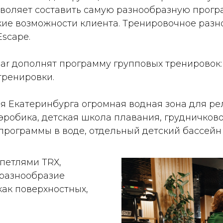
зволяет составить самую разнообразную прог
ие возможности клиента. Тренировочное разн
scape.
ar дополнят программу групповых тренировок: з
тренировки.
я Екатеринбурга огромная водная зона для ре
эробика, детская школа плавания, грудничково
рограммы в воде, отдельный детский бассейн 
петлями ТRХ,
 разнообразие
как поверхностных,