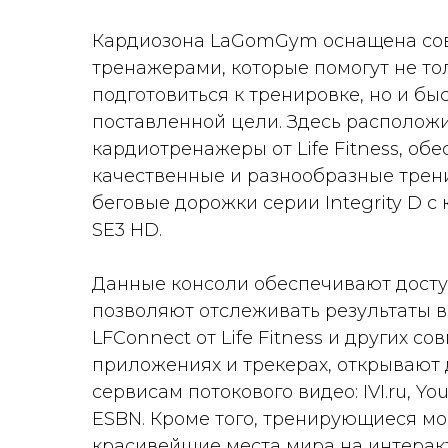
Кардиозона LaGomGym оснащена с
тренажерами, которые помогут не то
подготовиться к тренировке, но и бы
поставленной цели. Здесь располо
кардиотренажеры от Life Fitness, о
качественные и разнообразные трени
беговые дорожки серии Integrity D с
SE3 HD.
Данные консоли обеспечивают досту
позволяют отслеживать результаты 
LFConnect от Life Fitness и других с
приложениях и трекерах, открывают
сервисам потокового видео: IVI.ru, Yo
ESBN. Кроме того, тренирующиеся мо
красивейшие места мира на интерак