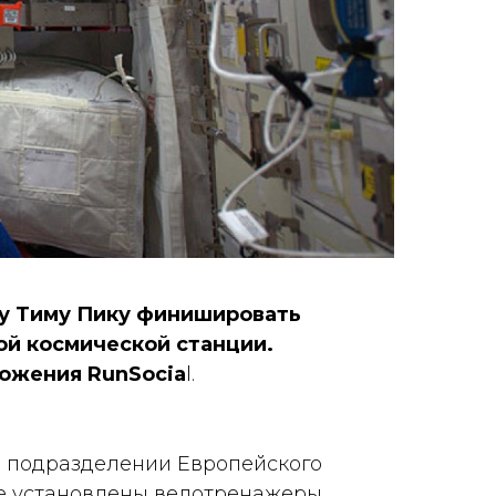
ту Тиму Пику финишировать
й космической станции.
ложения RunSocia
l.
ы в подразделении Европейского
не установлены велотренажеры