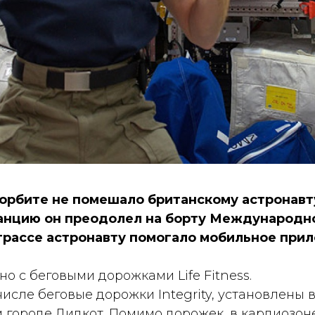
орбите не помешало британскому астронав
анцию он преодолел на борту Международно
трассе астронавту помогало мобильное при
о с беговыми дорожками Life Fitness.
м числе беговые дорожки Integrity, установлен
м городе Дидкот. Помимо дорожек, в кардиозо