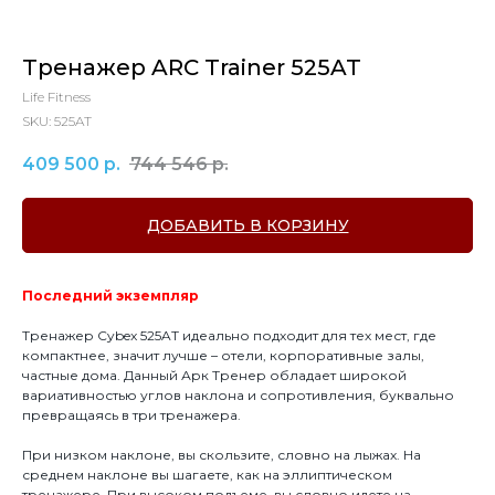
Тренажер ARC Trainer 525AT
Life Fitness
SKU:
525AT
409 500
р.
744 546
р.
ДОБАВИТЬ В КОРЗИНУ
Последний экземпляр
Тренажер Cybex 525AT идеально подходит для тех мест, где
компактнее, значит лучше – отели, корпоративные залы,
частные дома. Данный Арк Тренер обладает широкой
вариативностью углов наклона и сопротивления, буквально
превращаясь в три тренажера.
При низком наклоне, вы скользите, словно на лыжах. На
среднем наклоне вы шагаете, как на эллиптическом
тренажере. При высоком подъеме, вы словно идете на