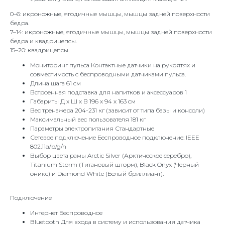
0–6: икроножные, ягодичные мышцы, мышцы задней поверхности
бедра.
7–14: икроножные, ягодичные мышцы, мышцы задней поверхности
бедра и квадрицепсы.
15–20: квадрицепсы.
Мониторинг пульса Контактные датчики на рукоятях и
совместимость с беспроводными датчиками пульса.
Длина шага 61 см
Встроенная подставка для напитков и аксессуаров 1
Габариты Д х Ш х В 196 х 94 х 163 см
Вес тренажера 204-231 кг (зависит от типа базы и консоли)
Максимальный вес пользователя 181 кг
Параметры электропитания Стандартные
Сетевое подключение Беспроводное подключение: IEEE
802.11a/b/g/n
Выбор цвета рамы Arctic Silver (Арктическое серебро),
Titanium Storm (Титановый шторм), Black Onyx (Черный
оникс) и Diamond White (Белый бриллиант).
Подключение
Интернет Беспроводное
Bluetooth Для входа в систему и использования датчика