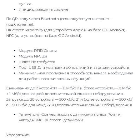
пульса
Инициализация в системе
По QR-коду через Bluetooth (если отсутствует интернет-
подключение).
Bluetooth Proximity (для устройств Apple и на базе ОС Android).
NFC (для устройств на базе ОС Android).
Модуль RFID Опция
Модуль NFC Да
Шлюз Не требуется
Порт USB Для установки обновлений и зарядки устройств
Минимальная пропускная способность канала, необходимая
для работы всех заявленных функций
Скачивание: до 8 устройств — 8 Мб/с; 9 и более устройств — 8 Мб/с
+ 1 Мб/с для каждой дополнительной единицы оборудования.
Загрузка: до 20 устройств — 500 кб/с; 21 и более устройств — 500 кб/
с + 500 кб/с для каждых 20 дополнительных единиц оборудования.
Телеметрия Совместимость с датчиками пульса Polar и
нагрудными Bluetooth-датчиками
Управление