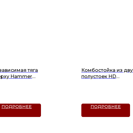
зависимая тяга
Комбостойка из дву
ерху Hammer
полустоек HD
rength MTS (MTSFP)
ATHLETIC
ПОДРОБНЕЕ
ПОДРОБНЕЕ