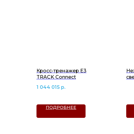
Кросс-тренажер E3
Не
TRACK Connect
св
St
1 044 015
р.
ПОДРОБНЕЕ