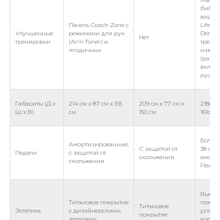
библи
видео
Панель Coach Zone с
Life Fi
Улучшенные
режимами для рук
Deman
Нет
тренировки
(Arm Toner) и
трене
ягодичных
извес
(разны
включ
русск
Габариты (Д х
214 см x 87 см x 155
209 см x 77 см x
218см 
Ш х В)
см
150 см
161см
Больш
Амортизированные,
С защитой от
38 см с
Педали
с защитой от
скольжения
аморт
скольжения
FlexF
Высок
Титановое покрытие
покрыт
Титановое
Эстетика
с дизайнерскими
устойч
покрытие
деталями
корро