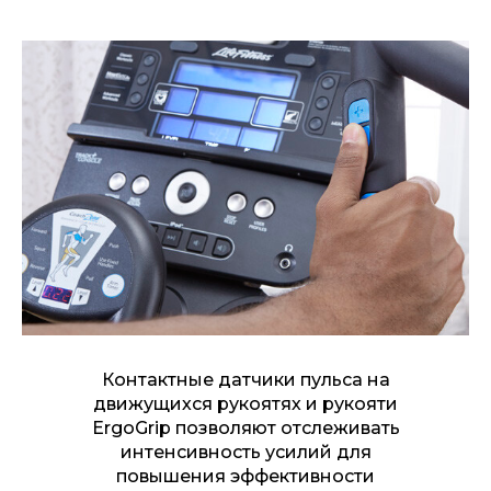
КОНСОЛЬ TRACK
CONNECT
Подключение к умным часам
Apple Watch® и Samsung
Galaxy Watch®
Bluetooth-датчики
сердечного ритма
Синхронизация с мобильными
Контактные датчики пульса на
приложениями через FTMS
движущихся рукоятях и рукояти
ErgoGrip позволяют отслеживать
Встроенный держатель для
интенсивность усилий для
смартфона и планшета
повышения эффективности