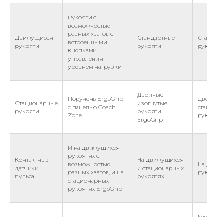
Рукояти с
возможностью
разных хватов с
Движущиеся
Стандартные
Станд
встроенными
рукояти
рукояти
рукоя
кнопками
управления
уровнем нагрузки
Двойные
Поручень ErgoGrip
Двойн
Стационарные
изогнутые
с панелью Coach
станд
рукояти
рукояти
Zone
рукоя
ErgoGrip
И на движущихся
рукоятях с
Контактные
На движущихся
возможностью
На дв
датчики
и стационарных
разных хватов, и на
рукоя
пульса
рукоятях
стационарных
рукоятях ErgoGrip
Масшт