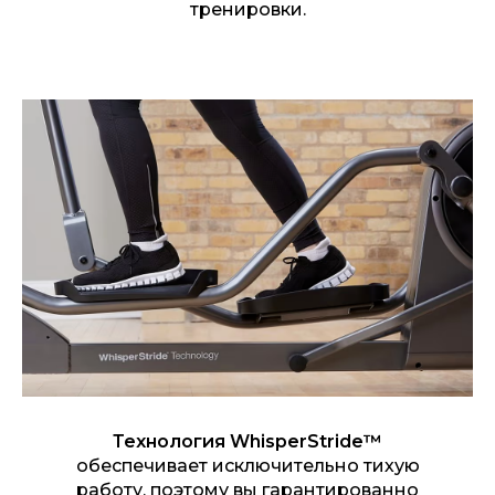
тренировки.
Возможность создания
индивидуальных профилей
для 4 пользователей
15 встроенных программ
тренировок и возможность
создания 3 персональных
программ для каждого
профиля
Официальная гарантия на
оборудование сроком 3
года
Технология WhisperStride™
обеспечивает исключительно тихую
работу, поэтому вы гарантированно