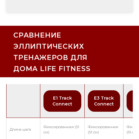
СРАВНЕНИЕ
ЭЛЛИПТИЧЕСКИХ
ТРЕНАЖЕРОВ ДЛЯ
ДОМА LIFE FITNESS
E1 Track
E3 Track
In
Connect
Connect
S 
Фиксированная (51
Фиксированная
Фикси
Длина шага
см)
(51 см)
(51 см)